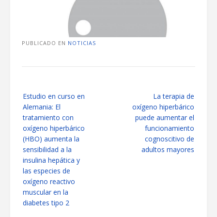
PUBLICADO EN
NOTICIAS
Navegación
Estudio en curso en
La terapia de
de
Alemania: El
oxígeno hiperbárico
las
tratamiento con
puede aumentar el
entradas
oxígeno hiperbárico
funcionamiento
(HBO) aumenta la
cognoscitivo de
sensibilidad a la
adultos mayores
insulina hepática y
las especies de
oxígeno reactivo
muscular en la
diabetes tipo 2