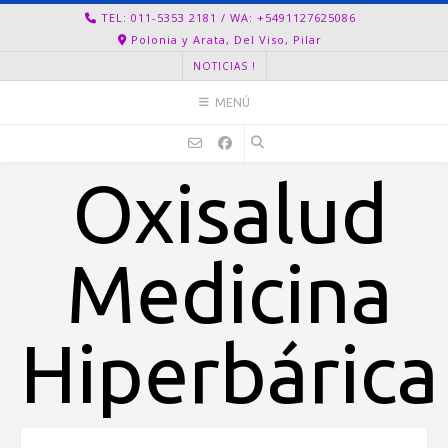
Ir
TEL: 011-5353 2181 / WA: +5491127625086
al
Polonia y Arata, Del Viso, Pilar
contenido
NOTICIAS !
MENÚ
Oxisalud
Medicina
Hiperbárica